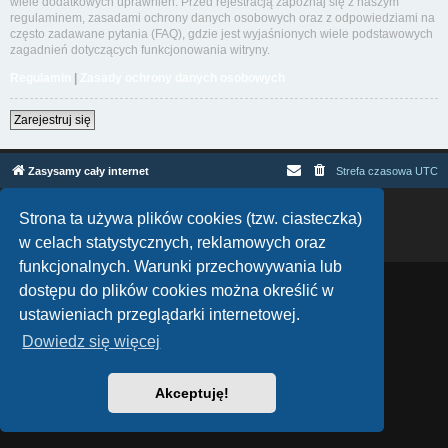
wiele dodatkowych uprawnień. Przed rejestracją zapoznaj się z naszym
regulaminem, zasadami ochrony danych osobowych oraz z odpowiedziami na
często zadawane pytania (FAQ), gdzie jest wyjaśnionych wiele podstawowych
zagadnień dotyczących funkcjonowania witryny.
Regulamin
|
Zasady ochrony danych osobowych
Zarejestruj się
Zasysamy cały internet
Strefa czasowa
UTC
Technologię dostarcza
phpBB
® Forum Software © phpBB Limited
Strona ta używa plików cookies (tzw. ciasteczka)
Polski pakiet językowy dostarcza
phpBB.pl
w celach statystycznych, reklamowych oraz
Zasady ochrony danych osobowych
|
Regulamin
funkcjonalnych. Warunki przechowywania lub
dostępu do plików cookies można określić w
ustawieniach przeglądarki internetowej.
Dowiedz się więcej
Akceptuję!