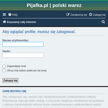
Pijafka.pl | polski warez
FAQ
Zarejestruj się
Zaloguj się
S
Zasysamy cały internet
z
Aby oglądać profile, musisz się zalogować.
u
k
Nazwa użytkownika:
a
j
Hasło:
Nie pamiętam hasła
Zapamiętaj mnie
Ukryj mój status podczas tej sesji
ZAREJESTRUJ SIĘ
Aby zalogować się, musisz być zarejestrowanym użytkownikiem witryny.
Rejestracja zajmuje tylko chwilę, a znacznie zwiększa możliwości korzystania
z witryny. Administrator witryny może zarejestrowanym użytkownikom nadać