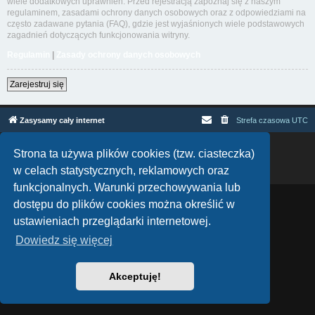
wiele dodatkowych uprawnień. Przed rejestracją zapoznaj się z naszym
regulaminem, zasadami ochrony danych osobowych oraz z odpowiedziami na
często zadawane pytania (FAQ), gdzie jest wyjaśnionych wiele podstawowych
zagadnień dotyczących funkcjonowania witryny.
Regulamin
|
Zasady ochrony danych osobowych
Zarejestruj się
Zasysamy cały internet
Strefa czasowa
UTC
Technologię dostarcza
phpBB
® Forum Software © phpBB Limited
Strona ta używa plików cookies (tzw. ciasteczka)
Polski pakiet językowy dostarcza
phpBB.pl
w celach statystycznych, reklamowych oraz
Zasady ochrony danych osobowych
|
Regulamin
funkcjonalnych. Warunki przechowywania lub
dostępu do plików cookies można określić w
ustawieniach przeglądarki internetowej.
Dowiedz się więcej
Akceptuję!