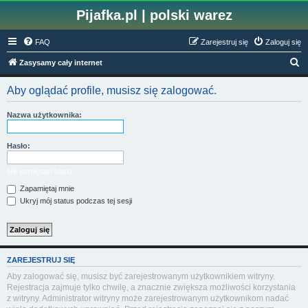
Pijafka.pl | polski warez
FAQ
Zarejestruj się
Zaloguj się
S
Zasysamy cały internet
z
Aby oglądać profile, musisz się zalogować.
u
k
Nazwa użytkownika:
a
j
Hasło:
Nie pamiętam hasła
Zapamiętaj mnie
Ukryj mój status podczas tej sesji
ZAREJESTRUJ SIĘ
Aby zalogować się, musisz być zarejestrowanym użytkownikiem witryny.
Rejestracja zajmuje tylko chwilę, a znacznie zwiększa możliwości korzystania
z witryny. Administrator witryny może zarejestrowanym użytkownikom nadać