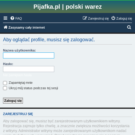
Pijafka.pl | polski warez
FAQ
Zarejestruj się
Zaloguj się
S
Zasysamy cały internet
z
Aby oglądać profile, musisz się zalogować.
u
k
Nazwa użytkownika:
a
j
Hasło:
Nie pamiętam hasła
Zapamiętaj mnie
Ukryj mój status podczas tej sesji
ZAREJESTRUJ SIĘ
Aby zalogować się, musisz być zarejestrowanym użytkownikiem witryny.
Rejestracja zajmuje tylko chwilę, a znacznie zwiększa możliwości korzystania
z witryny. Administrator witryny może zarejestrowanym użytkownikom nadać