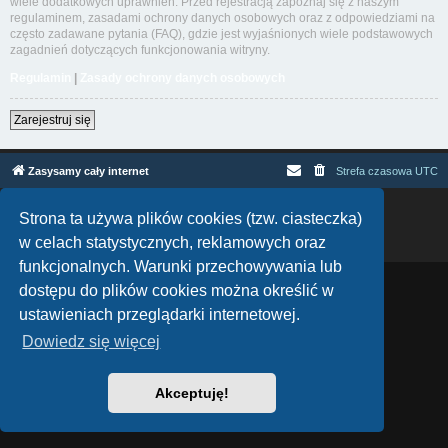
wiele dodatkowych uprawnień. Przed rejestracją zapoznaj się z naszym
regulaminem, zasadami ochrony danych osobowych oraz z odpowiedziami na
często zadawane pytania (FAQ), gdzie jest wyjaśnionych wiele podstawowych
zagadnień dotyczących funkcjonowania witryny.
Regulamin
|
Zasady ochrony danych osobowych
Zarejestruj się
Zasysamy cały internet
Strefa czasowa
UTC
Technologię dostarcza
phpBB
® Forum Software © phpBB Limited
Strona ta używa plików cookies (tzw. ciasteczka)
Polski pakiet językowy dostarcza
phpBB.pl
w celach statystycznych, reklamowych oraz
Zasady ochrony danych osobowych
|
Regulamin
funkcjonalnych. Warunki przechowywania lub
dostępu do plików cookies można określić w
ustawieniach przeglądarki internetowej.
Dowiedz się więcej
Akceptuję!