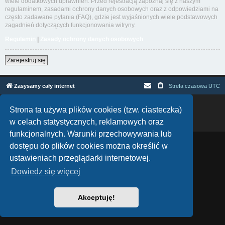
wiele dodatkowych uprawnień. Przed rejestracją zapoznaj się z naszym
regulaminem, zasadami ochrony danych osobowych oraz z odpowiedziami na
często zadawane pytania (FAQ), gdzie jest wyjaśnionych wiele podstawowych
zagadnień dotyczących funkcjonowania witryny.
Regulamin
|
Zasady ochrony danych osobowych
Zarejestruj się
Zasysamy cały internet
Strefa czasowa
UTC
Technologię dostarcza
phpBB
® Forum Software © phpBB Limited
Strona ta używa plików cookies (tzw. ciasteczka)
Polski pakiet językowy dostarcza
phpBB.pl
w celach statystycznych, reklamowych oraz
Zasady ochrony danych osobowych
|
Regulamin
funkcjonalnych. Warunki przechowywania lub
dostępu do plików cookies można określić w
ustawieniach przeglądarki internetowej.
Dowiedz się więcej
Akceptuję!