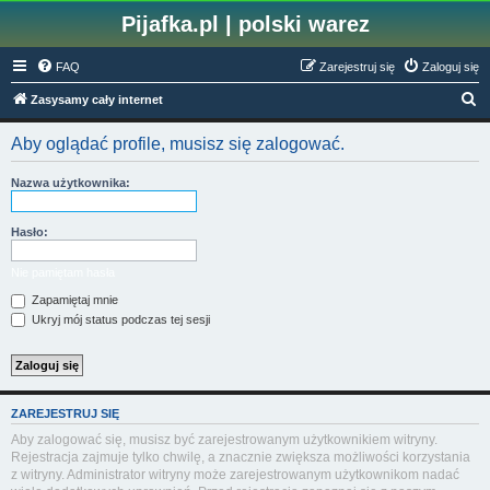
Pijafka.pl | polski warez
FAQ
Zarejestruj się
Zaloguj się
S
Zasysamy cały internet
z
Aby oglądać profile, musisz się zalogować.
u
k
Nazwa użytkownika:
a
j
Hasło:
Nie pamiętam hasła
Zapamiętaj mnie
Ukryj mój status podczas tej sesji
ZAREJESTRUJ SIĘ
Aby zalogować się, musisz być zarejestrowanym użytkownikiem witryny.
Rejestracja zajmuje tylko chwilę, a znacznie zwiększa możliwości korzystania
z witryny. Administrator witryny może zarejestrowanym użytkownikom nadać