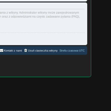
ania z witryny. Administrator witryny może zarejestrowanym
 oraz z odpowiedziami na często zadawane pytania (FAQ),
Kontakt z nami
Usuń ciasteczka witryny
Strefa czasowa
UTC