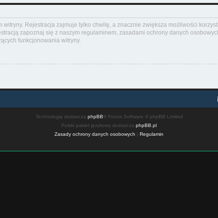
itryny. Rejestracja zajmuje tylko chwilę, a znacznie zwiększa możliwości korzyst
stracją zapoznaj się z naszym regulaminem, zasadami ochrony danych osobowych
ących funkcjonowania witryny.
Technologię dostarcza
phpBB
® Forum Software © phpBB Limited
Polski pakiet językowy dostarcza
phpBB.pl
Zasady ochrony danych osobowych
|
Regulamin