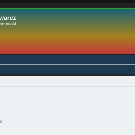
 warez
e gry ebooki
ji