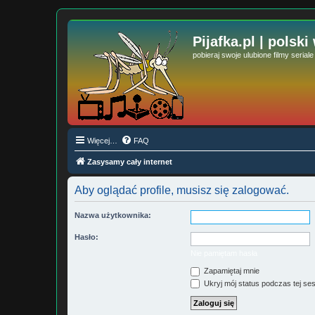
Pijafka.pl | polski
pobieraj swoje ulubione filmy serial
Więcej…
FAQ
Zasysamy cały internet
Aby oglądać profile, musisz się zalogować.
Nazwa użytkownika:
Hasło:
Nie pamiętam hasła
Zapamiętaj mnie
Ukryj mój status podczas tej ses