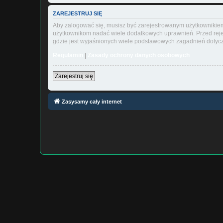
ZAREJESTRUJ SIĘ
Aby zalogować się, musisz być zarejestrowanym użytkownikiem w
użytkownikom nadać wiele dodatkowych uprawnień. Przed reje
gdzie jest wyjaśnionych wiele podstawowych zagadnień dotycz
Regulamin
|
Zasady ochrony danych osobowych
Zarejestruj się
Zasysamy cały internet