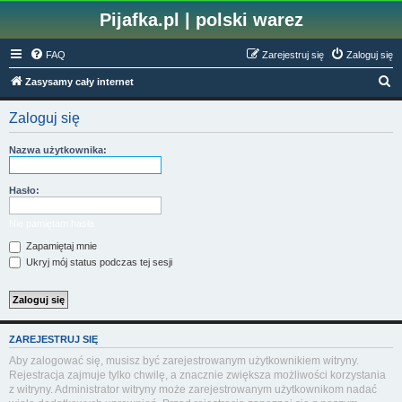
Pijafka.pl | polski warez
FAQ
Zarejestruj się
Zaloguj się
S
Zasysamy cały internet
z
Zaloguj się
u
k
Nazwa użytkownika:
a
j
Hasło:
Nie pamiętam hasła
Zapamiętaj mnie
Ukryj mój status podczas tej sesji
ZAREJESTRUJ SIĘ
Aby zalogować się, musisz być zarejestrowanym użytkownikiem witryny.
Rejestracja zajmuje tylko chwilę, a znacznie zwiększa możliwości korzystania
z witryny. Administrator witryny może zarejestrowanym użytkownikom nadać