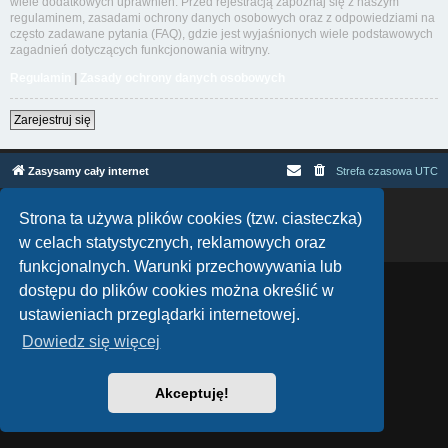
wiele dodatkowych uprawnień. Przed rejestracją zapoznaj się z naszym
regulaminem, zasadami ochrony danych osobowych oraz z odpowiedziami na
często zadawane pytania (FAQ), gdzie jest wyjaśnionych wiele podstawowych
zagadnień dotyczących funkcjonowania witryny.
Regulamin
|
Zasady ochrony danych osobowych
Zarejestruj się
Zasysamy cały internet
Strefa czasowa
UTC
Technologię dostarcza
phpBB
® Forum Software © phpBB Limited
Strona ta używa plików cookies (tzw. ciasteczka)
Polski pakiet językowy dostarcza
phpBB.pl
w celach statystycznych, reklamowych oraz
Zasady ochrony danych osobowych
|
Regulamin
funkcjonalnych. Warunki przechowywania lub
dostępu do plików cookies można określić w
ustawieniach przeglądarki internetowej.
Dowiedz się więcej
Akceptuję!