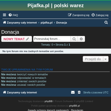
Pijafka.pl | polski warez
FAQ
Zarejestruj się
Zaloguj się
S
Zasysamy cały internet
pijafka.pl
Donacja
z
Donacja
u
Szukaj
Wyszukiwanie z
NOWY TEMAT
k
Tematy: 0 • Strona
1
z
1
a
Na tym forum nie ma żadnych tematów ani postów.
j
Przejdź do
TWOJE UPRAWNIENIA NA TYM FORUM
Nie możesz
tworzyć nowych tematów
Nie możesz
odpowiadać w tematach
Nie możesz
zmieniać swoich postów
Nie możesz
usuwać swoich postów
Zasysamy cały internet
Strefa czasowa
UTC
Technologię dostarcza
phpBB
® Forum Software © phpBB Limited
Polski pakiet językowy dostarcza
phpBB.pl
Zasady ochrony danych osobowych
|
Regulamin