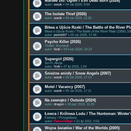
Martwe zło: Ogień / Evil Dead Burn (2026)
autor:
wasik
» 04 sie 2026, 9:54
The Isolate Thief (2026)
autor:
wasik
» 04 sie 2026, 12:26
Bitwa o Ujście Rzeki / The Battle of the River Pl
Bitwa o Ujście Rzeki / The Battle of the River Plate (1956
autor:
piotrb007
» 05 sie 2026, 17:46
Psycho Killer (2026)
Thriller ,Kryminał
autor:
Nolti
» 09 kwie 2026, 19:23
Supergirl (2026)
Sci-Fi, Akcja
autor:
Nolti
» 27 lip 2026, 1:04
Śnieżne anioły / Snow Angels (2007)
autor:
wasik
» 05 sie 2026, 17:13
Motel / Vacancy (2007)
autor:
wasik
» 05 sie 2026, 17:11
Na zewnątrz / Outside (2024)
autor:
dragon
» 18 paź 2024, 11:29
Łowca i Królowa Lodu / The Huntsman: Winter's
Fantasy / Przygodowy
autor:
Patson666pl
» 21 lip 2022, 0:02
Wojna światów / War of the Worlds (2005)