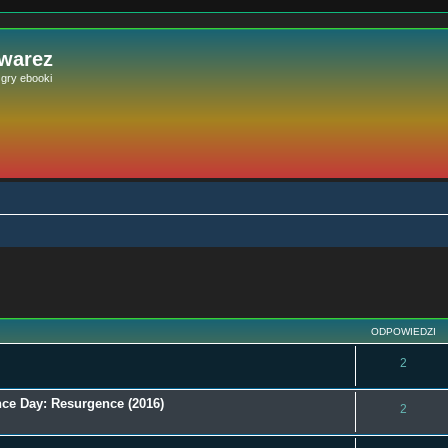
 warez
e gry ebooki
szukiwanie zaawansowane
ODPOWIEDZI
2
nce Day: Resurgence (2016)
2