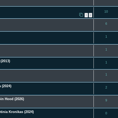
10
1
2
6
1
1
 (2013)
1
1
a (2024)
2
in Hood (2026)
9
tinia Kronikas (2024)
0