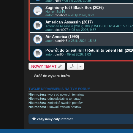
autor:
Nolti
» 05 sie 2026, 10:39
Zaginiony lot / Black Box (2026)
Horror, Sci-Fi
autor:
ronal222
» 28 lip 2026, 8:23
American Assassin (2017)
American Assassin (2017) 1080p.WEB-DL.H264.AC3.5.1.BP00
autor:
piotrb007
» 05 sie 2026, 9:37
Air America (1990)
autor:
kamil445
» 26 lip 2024, 15:43
Powrót do Silent Hill / Return to Silent Hill (202
autor:
dari85
» 09 lut 2026, 1:03
NOWY TEMAT
Wróć do wykazu forów
TWOJE UPRAWNIENIA NA TYM FORUM
Nie możesz
tworzyć nowych tematów
Nie możesz
odpowiadać w tematach
Nie możesz
zmieniać swoich postów
Nie możesz
usuwać swoich postów
Zasysamy cały internet