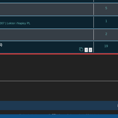
5
1
7 | Lektor i Napisy PL
2
6)
19
1
2
Technologię dostarcza
phpBB
® Forum Software © phpBB Limited