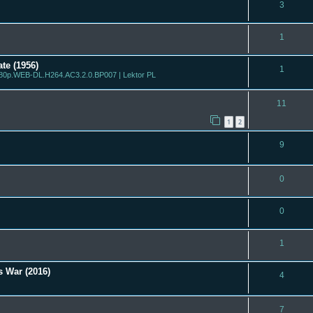
3
1
ate (1956)
1
) 1080p.WEB-DL.H264.AC3.2.0.BP007 | Lektor PL
11
1
2
9
0
0
1
 War (2016)
4
7