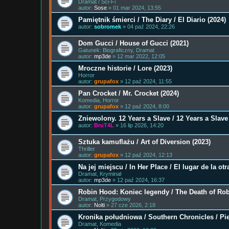
Dramat / Sci-Fi
autor:
Sose
» 01 mar 2024, 13:55
Pamiętnik śmierci / The Diary / El Diario (2024)
autor:
sobromek
» 04 paź 2024, 22:26
Dom Gucci / House of Gucci (2021)
Gatunek: Biograficzny, Dramat
autor:
mp3de
» 12 mar 2022, 12:05
Mroczne historie / Lore (2023)
Horror
autor:
grupafox
» 12 paź 2024, 11:55
Pan Crocket / Mr. Crocket (2024)
Komedia, Horror
autor:
grupafox
» 12 paź 2024, 8:00
Zniewolony. 12 Years a Slave / 12 Years a Slave
autor:
BruT4L
» 16 lip 2026, 14:20
Sztuka kamuflażu / Art of Diversion (2023)
Thriller
autor:
grupafox
» 12 paź 2024, 12:13
Na jej miejscu / In Her Place / El lugar de la otr
Dramat, Kryminał
autor:
mp3de
» 12 paź 2024, 16:37
Robin Hood: Koniec legendy / The Death of Rob
Dramat, Przygodowy
autor:
Nolti
» 27 cze 2026, 2:18
Kronika południowa / Southern Chronicles / Pie
Dramat, Komedia