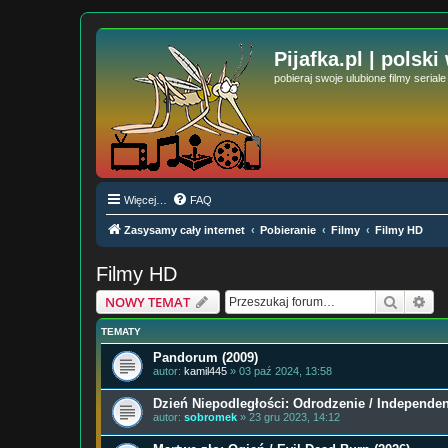
Pijafka.pl | polski
pobieraj swoje ulubione filmy serial
Więcej…
FAQ
Zasysamy cały internet
Pobieranie
Filmy
Filmy HD
Filmy HD
Szukaj
Wy
NOWY TEMAT
TEMATY
Pandorum (2009)
autor:
kamil445
» 03 paź 2024, 13:58
Dzień Niepodległości: Odrodzenie / Independe
autor:
sobromek
» 23 gru 2023, 14:12