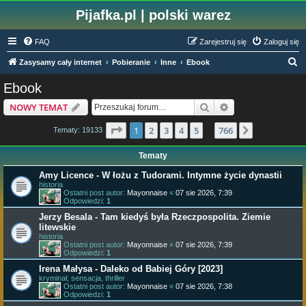
Pijafka.pl | polski warez
FAQ
Zarejestruj się
Zaloguj się
S
Zasysamy cały internet
Pobieranie
Inne
Ebook
z
Ebook
u
Szukaj
Wyszukiwanie z
NOWY TEMAT
k
a
Strona
1
z
766
1
2
3
4
5
766
Następna
Tematy: 19133
…
j
Tematy
Amy Licence - W łożu z Tudorami. Intymne życie dynastii
historia
Ostatni post autor:
Mayonnaise
«
07 sie 2026, 7:39
Odpowiedzi:
1
Jerzy Besala - Tam kiedyś była Rzeczpospolita. Ziemie
litewskie
historia
Ostatni post autor:
Mayonnaise
«
07 sie 2026, 7:39
Odpowiedzi:
1
Irena Małysa - Daleko od Babiej Góry [2023]
kryminał, sensacja, thriller
Ostatni post autor:
Mayonnaise
«
07 sie 2026, 7:38
Odpowiedzi:
1