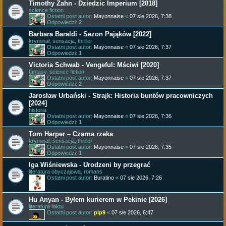
Timothy Zahn - Dziedzic Imperium [2018]
science fiction
Ostatni post autor:
Mayonnaise
«
07 sie 2026, 7:38
Odpowiedzi:
2
Barbara Baraldi - Sezon Pająków [2022]
kryminał, sensacja, thriller
Ostatni post autor:
Mayonnaise
«
07 sie 2026, 7:37
Odpowiedzi:
1
Victoria Schwab - Vengeful: Mściwi [2020]
fantasy, science fiction
Ostatni post autor:
Mayonnaise
«
07 sie 2026, 7:37
Odpowiedzi:
2
Jarosław Urbański - Strajk: Historia buntów pracowniczych
[2024]
historia
Ostatni post autor:
Mayonnaise
«
07 sie 2026, 7:36
Odpowiedzi:
1
Tom Harper – Czarna rzeka
kryminał, sensacja, thriller
Ostatni post autor:
Mayonnaise
«
07 sie 2026, 7:35
Odpowiedzi:
1
Iga Wiśniewska - Urodzeni by przegrać
literatura obyczajowa, romans
Ostatni post autor:
Buratino
«
07 sie 2026, 7:26
Hu Anyan - Byłem kurierem w Pekinie [2026]
literatura faktu
Ostatni post autor:
pip9
«
07 sie 2026, 6:47