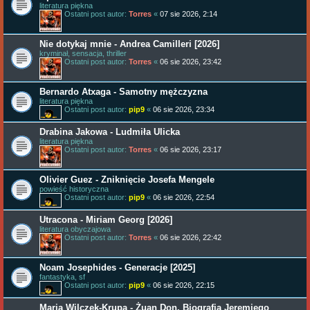
literatura piękna
Ostatni post autor:
Torres
«
07 sie 2026, 2:14
Nie dotykaj mnie - Andrea Camilleri [2026]
kryminał, sensacja, thriller
Ostatni post autor:
Torres
«
06 sie 2026, 23:42
Bernardo Atxaga - Samotny mężczyzna
literatura piękna
Ostatni post autor:
pip9
«
06 sie 2026, 23:34
Drabina Jakowa - Ludmiła Ulicka
literatura piękna
Ostatni post autor:
Torres
«
06 sie 2026, 23:17
Olivier Guez - Zniknięcie Josefa Mengele
powieść historyczna
Ostatni post autor:
pip9
«
06 sie 2026, 22:54
Utracona - Miriam Georg [2026]
literatura obyczajowa
Ostatni post autor:
Torres
«
06 sie 2026, 22:42
Noam Josephides - Generacje [2025]
fantastyka, sf
Ostatni post autor:
pip9
«
06 sie 2026, 22:15
Maria Wilczek-Krupa - Żuan Don. Biografia Jeremiego