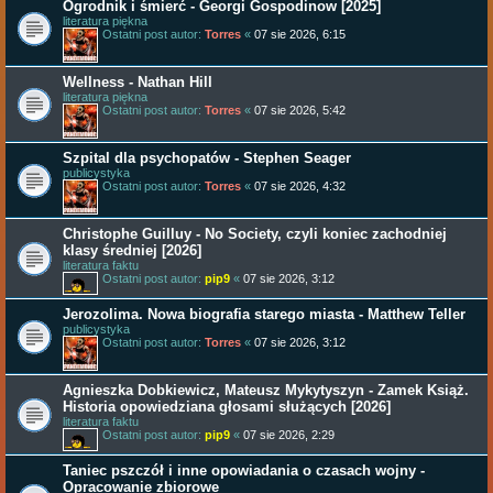
Ogrodnik i śmierć - Georgi Gospodinow [2025]
literatura piękna
Ostatni post autor:
Torres
«
07 sie 2026, 6:15
Wellness - Nathan Hill
literatura piękna
Ostatni post autor:
Torres
«
07 sie 2026, 5:42
Szpital dla psychopatów - Stephen Seager
publicystyka
Ostatni post autor:
Torres
«
07 sie 2026, 4:32
Christophe Guilluy - No Society, czyli koniec zachodniej
klasy średniej [2026]
literatura faktu
Ostatni post autor:
pip9
«
07 sie 2026, 3:12
Jerozolima. Nowa biografia starego miasta - Matthew Teller
publicystyka
Ostatni post autor:
Torres
«
07 sie 2026, 3:12
Agnieszka Dobkiewicz, Mateusz Mykytyszyn - Zamek Książ.
Historia opowiedziana głosami służących [2026]
literatura faktu
Ostatni post autor:
pip9
«
07 sie 2026, 2:29
Taniec pszczół i inne opowiadania o czasach wojny -
Opracowanie zbiorowe