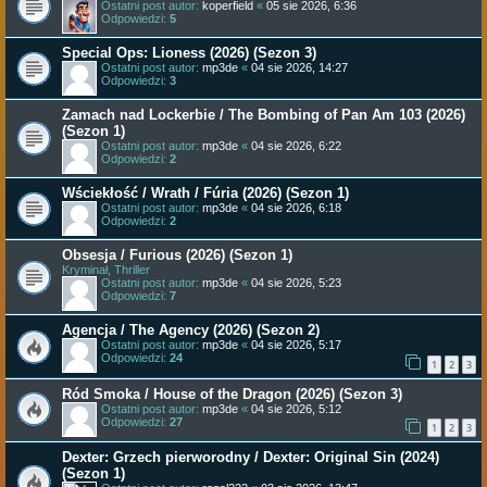
Ostatni post autor:
koperfield
«
05 sie 2026, 6:36
Odpowiedzi:
5
Special Ops: Lioness (2026) (Sezon 3)
Ostatni post autor:
mp3de
«
04 sie 2026, 14:27
Odpowiedzi:
3
Zamach nad Lockerbie / The Bombing of Pan Am 103 (2026)
(Sezon 1)
Ostatni post autor:
mp3de
«
04 sie 2026, 6:22
Odpowiedzi:
2
Wściekłość / Wrath / Fúria (2026) (Sezon 1)
Ostatni post autor:
mp3de
«
04 sie 2026, 6:18
Odpowiedzi:
2
Obsesja / Furious (2026) (Sezon 1)
Kryminał, Thriller
Ostatni post autor:
mp3de
«
04 sie 2026, 5:23
Odpowiedzi:
7
Agencja / The Agency (2026) (Sezon 2)
Ostatni post autor:
mp3de
«
04 sie 2026, 5:17
Odpowiedzi:
24
1
2
3
Ród Smoka / House of the Dragon (2026) (Sezon 3)
Ostatni post autor:
mp3de
«
04 sie 2026, 5:12
Odpowiedzi:
27
1
2
3
Dexter: Grzech pierworodny / Dexter: Original Sin (2024)
(Sezon 1)