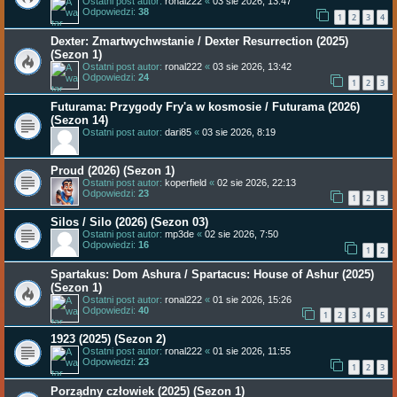
Ostatni post autor:
ronal222
«
03 sie 2026, 13:47
Odpowiedzi:
38
1
2
3
4
Dexter: Zmartwychwstanie / Dexter Resurrection (2025)
(Sezon 1)
Ostatni post autor:
ronal222
«
03 sie 2026, 13:42
Odpowiedzi:
24
1
2
3
Futurama: Przygody Fry'a w kosmosie / Futurama (2026)
(Sezon 14)
Ostatni post autor:
dari85
«
03 sie 2026, 8:19
Proud (2026) (Sezon 1)
Ostatni post autor:
koperfield
«
02 sie 2026, 22:13
Odpowiedzi:
23
1
2
3
Silos / Silo (2026) (Sezon 03)
Ostatni post autor:
mp3de
«
02 sie 2026, 7:50
Odpowiedzi:
16
1
2
Spartakus: Dom Ashura / Spartacus: House of Ashur (2025)
(Sezon 1)
Ostatni post autor:
ronal222
«
01 sie 2026, 15:26
Odpowiedzi:
40
1
2
3
4
5
1923 (2025) (Sezon 2)
Ostatni post autor:
ronal222
«
01 sie 2026, 11:55
Odpowiedzi:
23
1
2
3
Porządny człowiek (2025) (Sezon 1)