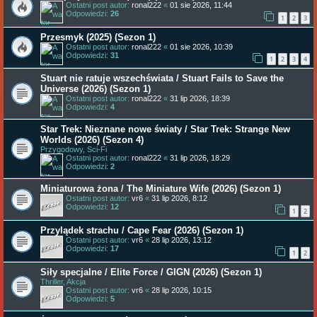
Ostatni post autor:
ronal222
«
01 sie 2026, 11:44
Odpowiedzi:
26
1
2
3
Przesmyk (2025) (Sezon 1)
Ostatni post autor:
ronal222
«
01 sie 2026, 10:39
Odpowiedzi:
31
1
2
3
4
Stuart nie ratuje wszechświata / Stuart Fails to Save the
Universe (2026) (Sezon 1)
Ostatni post autor:
ronal222
«
31 lip 2026, 18:39
Odpowiedzi:
4
Star Trek: Nieznane nowe światy / Star Trek: Strange New
Worlds (2026) (Sezon 4)
Przygodowy, Sci-Fi
Ostatni post autor:
ronal222
«
31 lip 2026, 18:29
Odpowiedzi:
2
Miniaturowa żona / The Miniature Wife (2026) (Sezon 1)
Ostatni post autor:
vr6
«
31 lip 2026, 8:12
Odpowiedzi:
12
1
2
Przylądek strachu / Cape Fear (2026) (Sezon 1)
Ostatni post autor:
vr6
«
28 lip 2026, 13:12
Odpowiedzi:
17
1
2
Siły specjalne / Elite Force / GIGN (2026) (Sezon 1)
Thriller, Akcja
Ostatni post autor:
vr6
«
28 lip 2026, 10:15
Odpowiedzi:
5