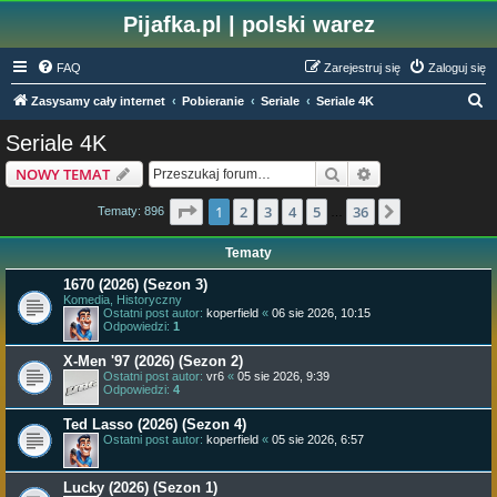
Pijafka.pl | polski warez
FAQ
Zarejestruj się
Zaloguj się
S
Zasysamy cały internet
Pobieranie
Seriale
Seriale 4K
z
Seriale 4K
u
Szukaj
Wyszukiwanie z
NOWY TEMAT
k
a
Strona
1
z
36
1
2
3
4
5
36
Następna
Tematy: 896
…
j
Tematy
1670 (2026) (Sezon 3)
Komedia, Historyczny
Ostatni post autor:
koperfield
«
06 sie 2026, 10:15
Odpowiedzi:
1
X-Men '97 (2026) (Sezon 2)
Ostatni post autor:
vr6
«
05 sie 2026, 9:39
Odpowiedzi:
4
Ted Lasso (2026) (Sezon 4)
Ostatni post autor:
koperfield
«
05 sie 2026, 6:57
Lucky (2026) (Sezon 1)