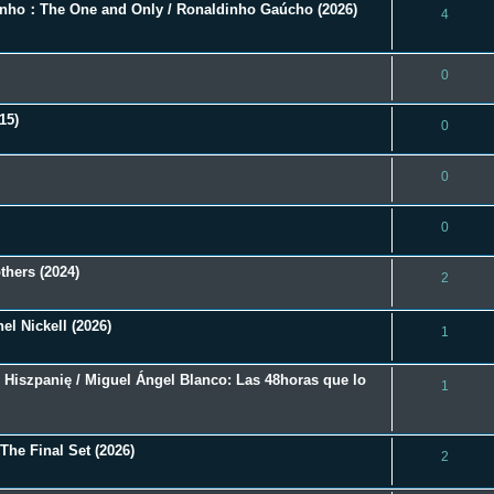
inho：The One and Only / Ronaldinho Gaúcho (2026)
4
0
15)
0
0
0
hers (2024)
2
el Nickell (2026)
1
 Hiszpanię / Miguel Ángel Blanco: Las 48horas que lo
1
 The Final Set (2026)
2