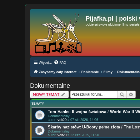
Pijafka.pl | polski
pobieraj swoje ulubione filmy serial
Więcej…
FAQ
Zasysamy cały internet
Pobieranie
Filmy
Dokumentaln
Dokumentalne
Szukaj
Wy
NOWY TEMAT
TEMATY
Tom Hanks: II wojna światowa / World War II W
Dokumentalny
autor:
volt20
» 07 sie 2026, 14:06
Skarby nazistów: U-Booty pełne złota / The Los
Dokumentalny
autor:
volt20
» 22 cze 2025, 11:50