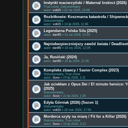
Instynkt macierzyński / Maternal Instinct (2026)
True crime, Dokumentalny
autor:
volt20
» 02 sie 2026, 14:08
Rozbitkowie: Koszmarna katastrofa / Shipwreck
Dokumentalny
autor:
volt20
» 14 lip 2026, 11:06
Legendarna Polska Siła (2025)
autor:
dari85
» 01 sie 2026, 13:44
Najniebezpieczniejszy zawód świata / Deadliest
autor:
dari85
» 10 sty 2026, 12:09
Ja, Rosiński (2024)
autor:
dari85
» 26 lip 2026, 21:36
Kompleks zbawcy / Savior Complex (2023)
Dokumentalny, True crime
autor:
Sose
» 23 lip 2026, 1:11
Jak uciekłam z Opus Dei / El minuto heroico: Y
(2025)
Dokumentalny
autor:
Sose
» 21 lip 2026, 1:39
Edyta Górniak (2026) (Sezon 1)
Dokumentalny
autor:
volt20
» 26 mar 2026, 17:56
Morderca szyty na miarę / Fit for a Killer (2026)
Dokumentalny, True crime
autor:
Sose
» 19 lip 2026, 3:13