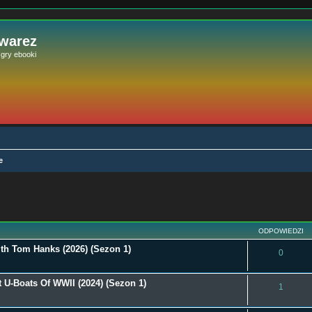
 warez
e gry ebooki
e
szukiwanie zaawansowane
ODPOWIEDZI
ith Tom Hanks (2026) (Sezon 1)
0
t U-Boats Of WWII (2024) (Sezon 1)
1