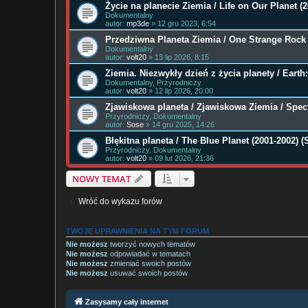
Życie na planecie Ziemia / Life on Our Planet (2
Dokumentalny
autor:
mp3de
» 12 gru 2023, 6:54
Przedziwna Planeta Ziemia / One Strange Rock 
Dokumentalny
autor:
volt20
» 13 lip 2026, 8:15
Ziemia. Niezwykły dzień z życia planety / Eart
Dokumentalny, Przyrodniczy
autor:
volt20
» 12 lip 2026, 20:00
Zjawiskowa planeta / Zjawiskowa Ziemia / Spect
Przyrodniczy, Dokumentalny
autor:
Sose
» 14 gru 2025, 14:26
Błękitna planeta / The Blue Planet (2001-2002) (
Przyrodniczy, Dokumentalny
autor:
volt20
» 09 lut 2026, 21:36
NOWY TEMAT
Wróć do wykazu forów
TWOJE UPRAWNIENIA NA TYM FORUM
Nie możesz
tworzyć nowych tematów
Nie możesz
odpowiadać w tematach
Nie możesz
zmieniać swoich postów
Nie możesz
usuwać swoich postów
Zasysamy cały internet