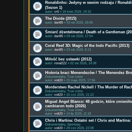
Ronaldinho: Jedyny w swoim rodzaju / Ronald
(Sezon 1)
autor:
vr6
» 16 kwie 2026, 19:10
The Divide (2015)
autor:
dari85
» 03 sie 2026, 18:06
Śmierć dżentelmena / Death of a Gentleman (20
autor:
dari85
» 03 sie 2026, 17:54
Coral Reef 3D: Magic of the Indo Pacific (2013)
autor:
dari85
» 03 sie 2026, 6:13
Miłość bez ustawki (2012)
autor:
ronal222
» 02 sie 2026, 14:38
Historia braci Menendezów / The Menendez Brot
Dokumentalny, True crime
autor:
volt20
» 20 maja 2025, 17:56
Morderstwo Rachel Nickell / The Murder of Rach
Dokumentalny, True crime
autor:
volt20
» 16 cze 2026, 21:22
Miguel Angel Blanco: 48 godzin, które zmieniło
cambiaron todo (2026)
Dokumentalny, True crime
autor:
volt20
» 14 lip 2026, 11:18
Chris i Martina: Ostatni set / Chris and Martina:
Dokumentalny, Sportowy
autor:
volt20
» 29 cze 2026, 22:08