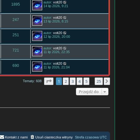
autor:
volt20
1895
14 lip 2026, 9:21
autor:
volt20
247
13 lip 2026, 8:15
autor:
volt20
251
12 lip 2026, 20:00
autor:
volt20
721
11 lip 2026, 22:35
autor:
volt20
690
11 lip 2026, 21:04
Strona
1
z
25
1
2
3
4
5
25
Następna
Tematy: 608
…
Przejdź do
Kontakt z nami
Usuń ciasteczka witryny
Strefa czasowa
UTC