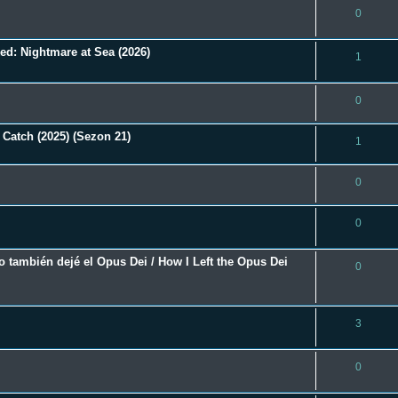
0
ed: Nightmare at Sea (2026)
1
0
 Catch (2025) (Sezon 21)
1
0
0
o también dejé el Opus Dei / How I Left the Opus Dei
0
3
0