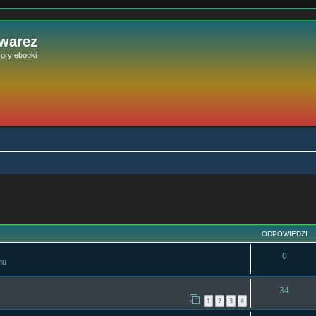
 warez
e gry ebooki
szukiwanie zaawansowane
ODPOWIEDZI
0
mu
34
1
2
3
4