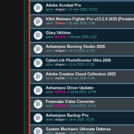
Adobe Acrobat Pro
autor:
dragon
» 22 mar 2025, 20:03
IObit Malware Fighter Pro v13.2.0.1635 [Portabl
autor:
Torres
» 18 mar 2026, 2:49
Glary Utilities
autor:
BruT4L
» 05 mar 2025, 6:22
Ashampoo Burning Studio 2026
autor:
dragon
» 02 lut 2026, 17:53
CyberLink PhotoDirector Ultra 2026
autor:
dragon
» 13 lis 2025, 17:38
Adobe Creative Cloud Collection 2025
autor:
mp3de
» 23 mar 2025, 9:55
Ashampoo Driver Updater
autor:
BruT4L
» 26 lut 2025, 17:59
Freemake Video Converter
autor:
BruT4L
» 25 lut 2025, 19:15
Ashampoo Backup Pro
autor:
dragon
» 15 lis 2025, 22:25
System Mechanic Ultimate Defense
autor:
dragon
» 13 lis 2025, 18:02