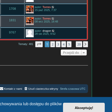
autor:
Torres
1708
15 paź 2025, 7:37
autor:
Torres
1831
08 wrz 2025, 18:48
autor:
dragon
9767
28 sie 2025, 9:52
Strona
1
z
20
1
2
3
4
5
20
Następna
Tematy: 481
…
Przejdź do
Kontakt z nami
Usuń ciasteczka witryny
Strefa czasowa
UTC
zechowywania lub dostępu do plików
Akceptuję!