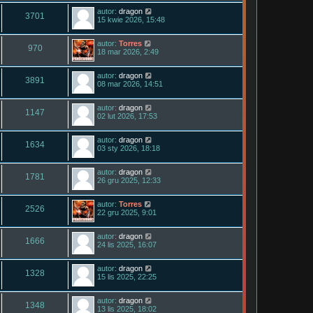
autor:
dragon
3701
15 kwie 2026, 15:48
autor:
Torres
970
18 mar 2026, 2:49
autor:
dragon
3891
08 mar 2026, 14:51
autor:
dragon
1147
02 lut 2026, 17:53
autor:
dragon
1634
03 sty 2026, 18:18
autor:
dragon
1781
26 gru 2025, 12:33
autor:
Torres
2526
22 gru 2025, 9:01
autor:
dragon
1666
24 lis 2025, 16:07
autor:
dragon
1328
15 lis 2025, 22:25
autor:
dragon
1348
13 lis 2025, 18:02