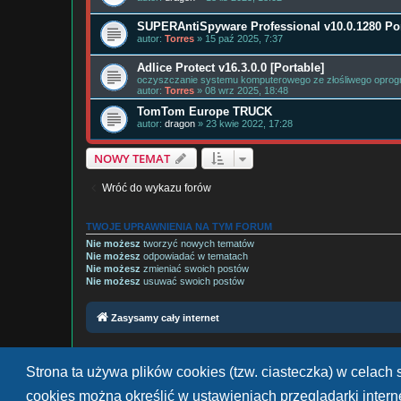
SUPERAntiSpyware Professional v10.0.1280 Por
autor:
Torres
» 15 paź 2025, 7:37
Adlice Protect v16.3.0.0 [Portable]
oczyszczanie systemu komputerowego ze złośliwego opro
autor:
Torres
» 08 wrz 2025, 18:48
TomTom Europe TRUCK
autor:
dragon
» 23 kwie 2022, 17:28
NOWY TEMAT
Wróć do wykazu forów
TWOJE UPRAWNIENIA NA TYM FORUM
Nie możesz
tworzyć nowych tematów
Nie możesz
odpowiadać w tematach
Nie możesz
zmieniać swoich postów
Nie możesz
usuwać swoich postów
Zasysamy cały internet
Strona ta używa plików cookies (tzw. ciasteczka) w celac
cookies można określić w ustawieniach przeglądarki inter