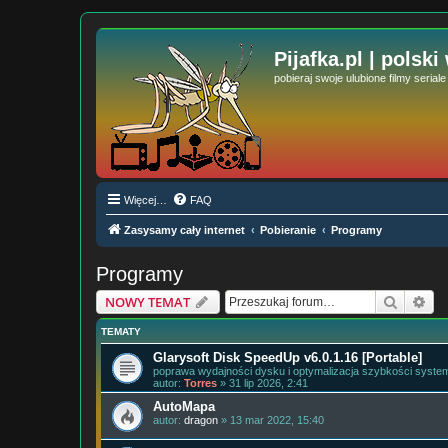
Pijafka.pl | polski
pobieraj swoje ulubione filmy serial
Więcej…
FAQ
Zasysamy cały internet
Pobieranie
Programy
Programy
Szukaj
Wy
NOWY TEMAT
TEMATY
Glarysoft Disk SpeedUp v6.0.1.16 [Portable]
poprawa wydajności dysku i optymalizacja szybkości syste
autor:
Torres
» 31 lip 2026, 2:41
AutoMapa
autor:
dragon
» 13 mar 2022, 15:40