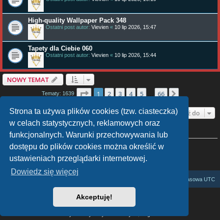
High-quality Wallpaper Pack 348
Ostatni post autor:
Vievien
«
10 lip 2026, 15:47
Tapety dla Ciebie 060
Ostatni post autor:
Vievien
«
10 lip 2026, 15:44
NOWY TEMAT
Strona
1
z
66
1
2
3
4
5
66
Następna
Tematy: 1639
…
Strona ta używa plików cookies (tzw. ciasteczka)
Przejdź do
w celach statystycznych, reklamowych oraz
funkcjonalnych. Warunki przechowywania lub
TWOJE UPRAWNIENIA NA TYM FORUM
Nie możesz
tworzyć nowych tematów
dostępu do plików cookies można określić w
Nie możesz
odpowiadać w tematach
ustawieniach przeglądarki internetowej.
Nie możesz
zmieniać swoich postów
Nie możesz
usuwać swoich postów
Dowiedz się więcej
Zasysamy cały internet
Strefa czasowa
UTC
Akceptuję!
Technologię dostarcza
phpBB
® Forum Software © phpBB Limited
Polski pakiet językowy dostarcza
phpBB.pl
Zasady ochrony danych osobowych
|
Regulamin