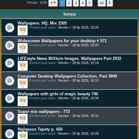
Strona
1
z
66
1
2
3
4
5
66
Następna
Tematy: 1639
…
Tematy
Wallpapers. HQ. Mix 1505
Ostatni post autor:
Vievien
«
28 lip 2026, 19:26
Widescreen Wallpapers for your desktop # 571
Ostatni post autor:
Vievien
«
28 lip 2026, 19:20
LIFEstyle News MiXture Images. Wallpapers Part 2932
Ostatni post autor:
Vievien
«
28 lip 2026, 19:16
Computer Desktop Wallpapers Collection. Part 3849
Ostatni post autor:
Vievien
«
28 lip 2026, 19:13
Wallpapers with girls of magic beauty 746
Ostatni post autor:
Vievien
«
26 lip 2026, 19:34
Super mix wallpapers - 772
Ostatni post autor:
Vievien
«
26 lip 2026, 19:31
Najlepsze Tapety p. 660
Ostatni post autor:
Vievien
«
26 lip 2026, 19:28