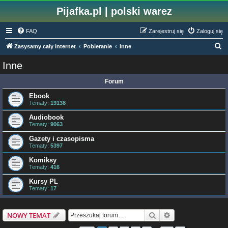
Pijafka.pl | polski warez
FAQ
Zarejestruj się
Zaloguj się
S
Zasysamy cały internet
Pobieranie
Inne
z
Inne
u
Forum
k
a
Ebook
Tematy:
19138
j
Audiobook
Tematy:
9063
Gazety i czasopisma
Tematy:
5397
Komiksy
Tematy:
416
Kursy PL
Tematy:
17
Szukaj
Wyszukiwanie z
NOWY TEMAT