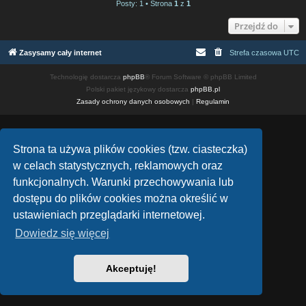
Posty: 1 • Strona
1
z
1
Przejdź do
Zasysamy cały internet
Strefa czasowa
UTC
Technologię dostarcza
phpBB
® Forum Software © phpBB Limited
Polski pakiet językowy dostarcza
phpBB.pl
Zasady ochrony danych osobowych
|
Regulamin
Strona ta używa plików cookies (tzw. ciasteczka)
w celach statystycznych, reklamowych oraz
funkcjonalnych. Warunki przechowywania lub
dostępu do plików cookies można określić w
ustawieniach przeglądarki internetowej.
Dowiedz się więcej
Akceptuję!