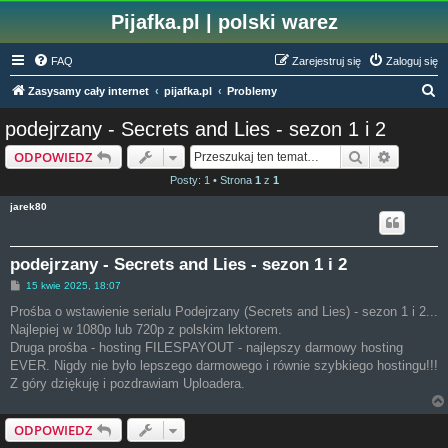
Pijafka.pl | polski warez
FAQ
Zarejestruj się
Zaloguj się
S
Zasysamy cały internet
pijafka.pl
Problemy
z
podejrzany - Secrets and Lies - sezon 1 i 2
u
Szukaj
Wyszuki
ODPOWIEDZ
k
Posty: 1 • Strona
1
z
1
a
jarek80
j
podejrzany - Secrets and Lies - sezon 1 i 2
P
15 kwie 2025, 18:07
o
s
Prośba o wstawienie serialu Podejrzany (Secrets and Lies) - sezon 1 i 2...
t
Najlepiej w 1080p lub 720p z polskim lektorem.
Druga prośba - hosting FILESPAYOUT - najlepszy darmowy hosting
EVER. Nigdy nie było lepszego darmowego i równie szybkiego hostingu!!!
Z góry dziękuję i pozdrawiam Uploadera.
ODPOWIEDZ