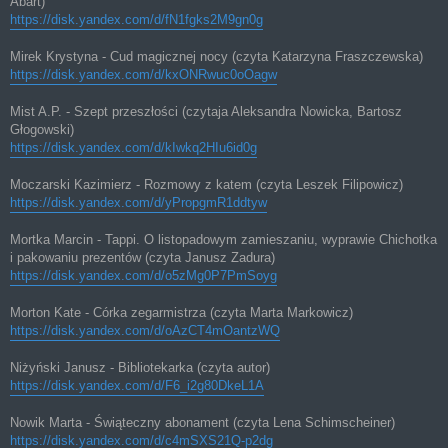
Abart)
https://disk.yandex.com/d/fN1fgks2M9gn0g
Mirek Krystyna - Cud magicznej nocy (czyta Katarzyna Fraszczewska)
https://disk.yandex.com/d/kxONRwuc0oOagw
Mist A.P. - Szept przeszłości (czytaja Aleksandra Nowicka, Bartosz
Głogowski)
https://disk.yandex.com/d/kIwkq2HIu6id0g
Moczarski Kazimierz - Rozmowy z katem (czyta Leszek Filipowicz)
https://disk.yandex.com/d/yPropgmR1ddtyw
Mortka Marcin - Tappi. O listopadowym zamieszaniu, wyprawie Chichotka
i pakowaniu prezentów (czyta Janusz Zadura)
https://disk.yandex.com/d/o5zMg0P7PmSoyg
Morton Kate - Córka zegarmistrza (czyta Marta Markowicz)
https://disk.yandex.com/d/oAzCT4mOantzWQ
Niżyński Janusz - Bibliotekarka (czyta autor)
https://disk.yandex.com/d/F6_i2g80DkeL1A
Nowik Marta - Świąteczny abonament (czyta Lena Schimscheiner)
https://disk.yandex.com/d/c4mSXS21Q-p2dg