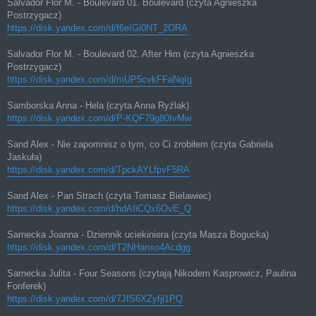
Salvador Flor M. - Boulevard 01. Boulevard (czyta Agnieszka
Postrzygacz)
https://disk.yandex.com/d/f6eIGi0NT_2ORA
Salvador Flor M. - Boulevard 02. After Him (czyta Agnieszka
Postrzygacz)
https://disk.yandex.com/d/mUP5cvkFFaNqIg
Samborska Anna - Hela (czyta Anna Ryźlak)
https://disk.yandex.com/d/P-KQF79g80IvMw
Sand Alex - Nie zapomnisz o tym, co Ci zrobiłem (czyta Gabriela
Jaskuła)
https://disk.yandex.com/d/TpckAYLfpvF5RA
Sand Alex - Pan Strach (czyta Tomasz Bielawiec)
https://disk.yandex.com/d/hdAfiCQx6OvE_Q
Sarnecka Joanna - Dziennik uciekiniera (czyta Masza Bogucka)
https://disk.yandex.com/d/T2NHanxo4Acdgg
Sarnecka Julita - Four Seasons (czytają Nikodem Kasprowicz, Paulina
Fonferek)
https://disk.yandex.com/d/7JfS6XZyfjl1PQ