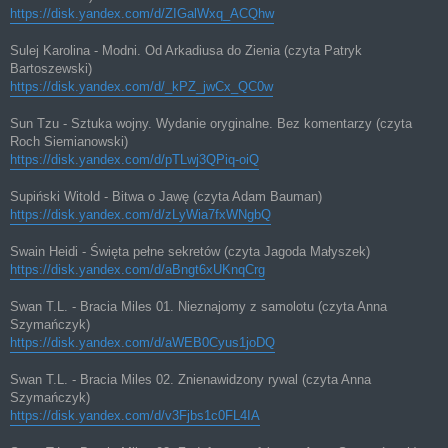
https://disk.yandex.com/d/ZIGalWxq_ACQhw
Sulej Karolina - Modni. Od Arkadiusa do Zienia (czyta Patryk
Bartoszewski)
https://disk.yandex.com/d/_kPZ_jwCx_QC0w
Sun Tzu - Sztuka wojny. Wydanie oryginalne. Bez komentarzy (czyta
Roch Siemianowski)
https://disk.yandex.com/d/pTLwj3QPiq-oiQ
Supiński Witold - Bitwa o Jawę (czyta Adam Bauman)
https://disk.yandex.com/d/zLyWia7fxWNgbQ
Swain Heidi - Święta pełne sekretów (czyta Jagoda Małyszek)
https://disk.yandex.com/d/aBngt6xUKnqCrg
Swan T.L. - Bracia Miles 01. Nieznajomy z samolotu (czyta Anna
Szymańczyk)
https://disk.yandex.com/d/aWEB0Cyus1joDQ
Swan T.L. - Bracia Miles 02. Znienawidzony rywal (czyta Anna
Szymańczyk)
https://disk.yandex.com/d/v3Fjbs1c0FL4IA