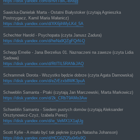
https://disk.yandex.com/d/nvtTdliC-eA6jg
Sawicka-Danielak Marta - Ostatni Białystoker (czytają Agnieszka
Postrzygacz, Kamil Maria Małanicz)
https://disk.yandex.com/d/XK6jihMyLKd_5A
Schechter Harold - Psychopata (czyta Janusz Zadura)
https://disk.yandex.com/d/heNa9QZgFQrN-Q
Schepp Emelie - Jana Berzelius 01. Naznaczeni na zawsze (czyta Lidia
Sadowa)
https://disk.yandex.com/d/RtITIL5RANkJAQ
Schrammek Dorota - Wszystko będzie dobrze (czyta Agata Darnowska)
https://disk.yandex.com/d/eZrEzxb8WK3puA
Schweblin Samanta - Ptaki (czytają Jan Marczewski, Marta Markowicz)
https://disk.yandex.com/d/2k_CRbT9AMo3Aw
Schweblin Samanta - Siedem pustych domów (czytają Aleksander
Orsztynowicz-Czyż, Izabela Perez)
https://disk.yandex.com/d/ie_VeMX1X1ajUg
Scott Kylie - A miało być tak pięknie (czyta Natasha Johanson)
https://disk.yandex.com/d/HCG6ZQ5u0r6s9Q