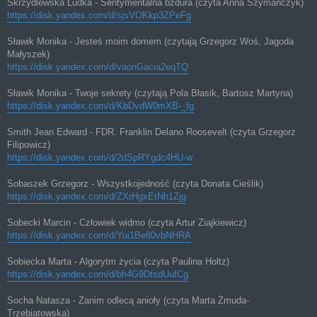
Skrzydlewska Ludka - Sentymentalna bzdura (czyta Anna Szymańczyk)
https://disk.yandex.com/d/sjsVOKkp3ZPeFg
Sławik Monika - Jesteś moim domem (czytają Grzegorz Woś, Jagoda
Małyszek)
https://disk.yandex.com/d/vaonGacia2eqTQ
Sławik Monika - Twoje sekrety (czytają Pola Błasik, Bartosz Martyna)
https://disk.yandex.com/d/KbDvdW0mXB-_fg
Smith Jean Edward - FDR. Franklin Delano Roosevelt (czyta Grzegorz
Filipowicz)
https://disk.yandex.com/d/2dSpRYgdc4HU-w
Sobaszek Grzegorz - Wszystkojedność (czyta Donata Cieślik)
https://disk.yandex.com/d/ZXrHgxEtNh1Zjg
Sobecki Marcin - Człowiek widmo (czyta Artur Ziajkiewicz)
https://disk.yandex.com/d/Yui1Be80vbNHRA
Sobiecka Marta - Algorytm życia (czyta Paulina Holtz)
https://disk.yandex.com/d/bh4G9DtsdUufCg
Socha Natasza - Zanim odlecą anioły (czyta Marta Żmuda-
Trzebiatowska)