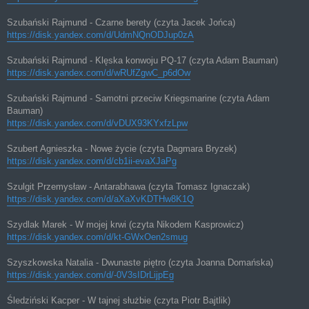
Szubański Rajmund - Czarne berety (czyta Jacek Jońca)
https://disk.yandex.com/d/UdmNQnODJup0zA
Szubański Rajmund - Klęska konwoju PQ-17 (czyta Adam Bauman)
https://disk.yandex.com/d/wRUfZgwC_p6dOw
Szubański Rajmund - Samotni przeciw Kriegsmarine (czyta Adam
Bauman)
https://disk.yandex.com/d/vDUX93KYxfzLpw
Szubert Agnieszka - Nowe życie (czyta Dagmara Bryzek)
https://disk.yandex.com/d/cb1ii-evaXJaPg
Szulgit Przemysław - Antarabhawa (czyta Tomasz Ignaczak)
https://disk.yandex.com/d/aXaXvKDTHw8K1Q
Szydlak Marek - W mojej krwi (czyta Nikodem Kasprowicz)
https://disk.yandex.com/d/kt-GWxOen2smug
Szyszkowska Natalia - Dwunaste piętro (czyta Joanna Domańska)
https://disk.yandex.com/d/-0V3sIDrLijpEg
Śledziński Kacper - W tajnej służbie (czyta Piotr Bajtlik)