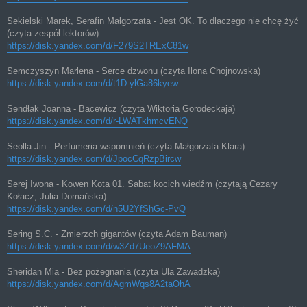
Sekielski Marek, Serafin Małgorzata - Jest OK. To dlaczego nie chcę żyć
(czyta zespół lektorów)
https://disk.yandex.com/d/F279S2TRExC81w
Semczyszyn Marlena - Serce dzwonu (czyta Ilona Chojnowska)
https://disk.yandex.com/d/t1D-ylGa86kyew
Sendłak Joanna - Bacewicz (czyta Wiktoria Gorodeckaja)
https://disk.yandex.com/d/r-LWATkhmcvENQ
Seolla Jin - Perfumeria wspomnień (czyta Małgorzata Klara)
https://disk.yandex.com/d/JpocCqRzpBircw
Serej Iwona - Kowen Kota 01. Sabat kocich wiedźm (czytają Cezary
Kołacz, Julia Domańska)
https://disk.yandex.com/d/n5U2YfShGc-PvQ
Sering S.C. - Zmierzch gigantów (czyta Adam Bauman)
https://disk.yandex.com/d/w3Zd7UeoZ9AFMA
Sheridan Mia - Bez pożegnania (czyta Ula Zawadzka)
https://disk.yandex.com/d/AgmWqs8A2taOhA