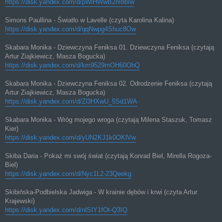
https://disk.yandex.com/d/pWlHWwB2nI8bIw
Simons Paullina - Światło w Lavelle (czyta Karolina Kalina)
https://disk.yandex.com/d/qqNwpg4Shuc8Ow
Skabara Monika - Dziewczyna Feniksa 01. Dziewczyna Feniksa (czytają
Artur Ziajkiewicz, Masza Bogucka)
https://disk.yandex.com/d/km9529mOH60OhQ
Skabara Monika - Dziewczyna Feniksa 02. Odrodzenie Feniksa (czytają
Artur Ziajkiewicz, Masza Bogucka)
https://disk.yandex.com/d/Zl3HXwU_5Sd1WA
Skabara Monika - Wróg mojego wroga (czytają Milena Staszuk, Tomasz
Kier)
https://disk.yandex.com/d/yUN2KJ1k0OKlVw
Skiba Daria - Pokaż mi swój świat (czytają Konrad Biel, Mirella Rogoza-
Biel)
https://disk.yandex.com/d/Nyc1L2-23Qeekg
Skibińska-Podbielska Jadwiga - W krainie dębów i krwi (czyta Artur
Krajewski)
https://disk.yandex.com/d/nlSIY1fOt-Q3IQ