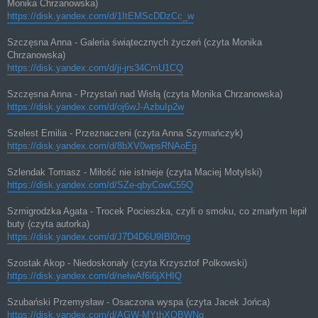
Monika Chrzanowska)
https://disk.yandex.com/d/1ItEMScDDzCc_w
Szczęsna Anna - Galeria świątecznych życzeń (czyta Monika
Chrzanowska)
https://disk.yandex.com/d/ji-jrs34CmU1CQ
Szczęsna Anna - Przystań nad Wisłą (czyta Monika Chrzanowska)
https://disk.yandex.com/d/oj6wJ-AzbuIp2w
Szelest Emilia - Przeznaczeni (czyta Anna Szymańczyk)
https://disk.yandex.com/d/8bXV0wpsRNAoEg
Szlendak Tomasz - Miłość nie istnieje (czyta Maciej Motylski)
https://disk.yandex.com/d/SZe-qbyCowC55Q
Szmigrodzka Agata - Trocek Pocieszka, czyli o smoku, co zmarłym lepił
buty (czyta autorka)
https://disk.yandex.com/d/J7D4D6U9IBl0mg
Szostak Akop - Niedoskonały (czyta Krzysztof Polkowski)
https://disk.yandex.com/d/nelwAf6i6jXHIQ
Szubański Przemysław - Osaczona wyspa (czyta Jacek Jońca)
https://disk.yandex.com/d/AGW-MYthXOBWNg