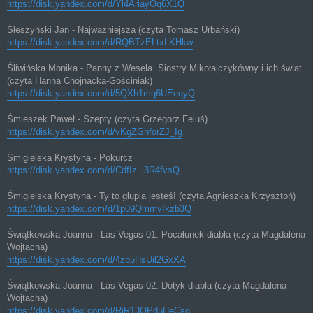
https://disk.yandex.com/d/Yl4AriayOq6X1Q
Śleszyński Jan - Najważniejsza (czyta Tomasz Urbański)
https://disk.yandex.com/d/RQBTzELtxLKHkw
Śliwińska Monika - Panny z Wesela. Siostry Mikołajczykówny i ich świat
(czyta Hanna Chojnacka-Gościniak)
https://disk.yandex.com/d/5QXh1mq6UEeqyQ
Śmieszek Paweł - Szepty (czyta Grzegorz Feluś)
https://disk.yandex.com/d/vKgZGhforZJ_Ig
Śmigielska Krystyna - Pokurcz
https://disk.yandex.com/d/CdfIz_l3R4fvsQ
Śmigielska Krystyna - Ty to głupia jesteś! (czyta Agnieszka Krzysztoń)
https://disk.yandex.com/d/1p09QmmvIkzb3Q
Świątkowska Joanna - Las Vegas 01. Pocałunek diabła (czyta Magdalena
Wojtacha)
https://disk.yandex.com/d/4zb5HsUil2GxXA
Świątkowska Joanna - Las Vegas 02. Dotyk diabła (czyta Magdalena
Wojtacha)
https://disk.yandex.com/d/RiR13OPd5HeCsg