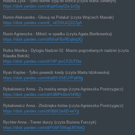
Rudzka Zyta - Tylko durnie żyją do końca (czyta Maria Seweryn)
https://disk.yandex.com/d/uphGayfZa-1cOg
Rumin Aleksandra - Głosuj na Polaka! (czyta Wojciech Masiak)
https://disk.yandex.com/d/_-nEDXLkQ2Z2gA
Rusin Agnieszka - Miłość w spadku (czyta Agata Bieńkowska)
https://disk.yandex.com/d/8XwFBsREqbtq3Q
Rutka Monika - Dylogia Nadziei 02. Miasto pogrzebanych nadziei (czyta
Klaudia Bełcik)
https://disk.yandex.com/d/Y6P-pivCF2UTDw
Ryan Kaylee - Tylko powiedz kiedy (czyta Marta Idzikowska)
https://disk.yandex.com/d/qW3-5SEU7PaK8g
Rybakiewicz Anna - Za maską wroga (czyta Agnieszka Postrzygacz)
https://disk.yandex.com/d/A3BlPk6luVhR8Q
Rybakiewicz Anna - Złodziejka listów (czyta Agnieszka Postrzygacz)
https://disk.yandex.com/d/08j6Cbs6D-eeYg
Rychter Anna - Trener duszy (czyta Bożena Furczyk)
https://disk.yandex.com/d/FG6FSMogU87AbQ