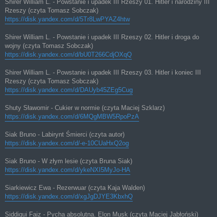
Shirer William L. - Powstanie i upadek III Rzeszy 01. Hitler i narodziny III
Rzeszy (czyta Tomasz Sobczak)
https://disk.yandex.com/d/5Tr8LwPYAZ4htw
Shirer William L. - Powstanie i upadek III Rzeszy 02. Hitler i droga do
wojny (czyta Tomasz Sobczak)
https://disk.yandex.com/d/bU0T266CdjOXqQ
Shirer William L. - Powstanie i upadek III Rzeszy 03. Hitler i koniec III
Rzeszy (czyta Tomasz Sobczak)
https://disk.yandex.com/d/DAUyb45ZEg5Cug
Shuty Sławomir - Cukier w normie (czyta Maciej Szklarz)
https://disk.yandex.com/d/6MQgMBW5RpoPzA
Siak Bruno - Labirynt Śmierci (czyta autor)
https://disk.yandex.com/d/-e-10CUaHxQ2og
Siak Bruno - W złym lesie (czyta Bruna Siak)
https://disk.yandex.com/d/ykeNXI5MyJo-HA
Siarkiewicz Ewa - Rezerwuar (czyta Kaja Walden)
https://disk.yandex.com/d/xgJgDJYE3KbxhQ
Siddiqui Faiz - Pycha absolutna. Elon Musk (czyta Maciej Jabłoński)