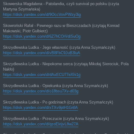
Skowerska Magdalena - Patolandia, czyli survival po polsku (czyta
Martyna Szymańska)
https://disk.yandex.com/d/9OccVovPWzy3ig
Skowroński Rafał - Pewnego razu w Bieszczadach (czytają Konrad
Makowski, Piotr Gulbierz)
https://disk.yandex.com/d/6Z7hCOrVdiSuOg
Skrzydlewska Ludka - Jego własność (czyta Anna Szymańczyk)
https://disk.yandex.com/d/vB8FbC9JuB3luA
Skrzydlewska Ludka - Niepokorne serca (czytają Mikołaj Sierociuk, Pola
Nakło)
https://disk.yandex.com/d/dAxECU77eXhi1g
Skrzydlewska Ludka - Opiekunka (czyta Anna Szymańczyk)
https://disk.yandex.com/d/o18bsu7Xv-d03g
Skrzydlewska Ludka - Po godzinach (czyta Anna Szymańczyk)
https://disk.yandex.com/d/xTXv9ptH1GrtlA
Skrzydlewska Ludka - Przeczucie (czyta Anna Szymańczyk)
https://disk.yandex.com/d/qzoEktjvL8w27A