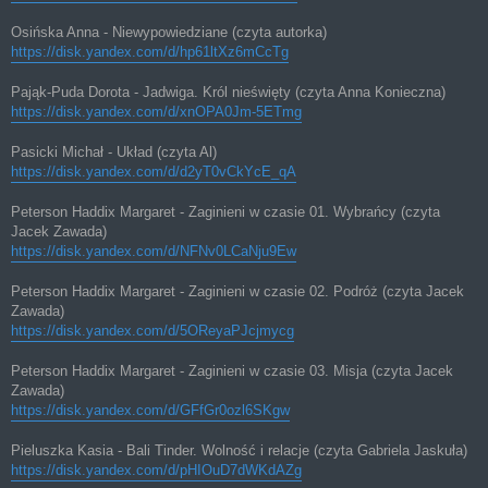
Osińska Anna - Niewypowiedziane (czyta autorka)
https://disk.yandex.com/d/hp61ltXz6mCcTg
Pająk-Puda Dorota - Jadwiga. Król nieświęty (czyta Anna Konieczna)
https://disk.yandex.com/d/xnOPA0Jm-5ETmg
Pasicki Michał - Układ (czyta Al)
https://disk.yandex.com/d/d2yT0vCkYcE_qA
Peterson Haddix Margaret - Zaginieni w czasie 01. Wybrańcy (czyta
Jacek Zawada)
https://disk.yandex.com/d/NFNv0LCaNju9Ew
Peterson Haddix Margaret - Zaginieni w czasie 02. Podróż (czyta Jacek
Zawada)
https://disk.yandex.com/d/5OReyaPJcjmycg
Peterson Haddix Margaret - Zaginieni w czasie 03. Misja (czyta Jacek
Zawada)
https://disk.yandex.com/d/GFfGr0ozl6SKgw
Pieluszka Kasia - Bali Tinder. Wolność i relacje (czyta Gabriela Jaskuła)
https://disk.yandex.com/d/pHIOuD7dWKdAZg