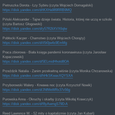
Pietruszka Dorota - Łzy Sybiru (czyta Wojciech Domagalski)
https://disk.yandex.com/d/tKXHa989RRB9MQ
Piński Aleksander - Tajne dzieje świata. Historia, której nie uczą w szkole
(czyta Bartosz Głogowski)
https://disk.yandex.com/d/y57R2liXVX6qlw
Pobłocki Kacper - Chamstwo (czyta Wojciech Chorąży)
https://disk.yandex.com/d/iI5t0jw4s9EmMg
Praca zbiorowa - Biała księga pandemii koronawirusa (czyta Jarosław
Kopaczewski)
https://disk.yandex.com/d/5ELmidHhotd8OA
Przeździk Natalia - Zanim przekwitną wiśnie (czyta Monika Chrzanowska)
https://disk.yandex.com/d/hHkSKwaxXQYSXA
Przyborowski Walery - Krwawa noc (czyta Krzysztof Nowik)
https://disk.yandex.com/d/JNfMeWRx37v56g
Purowska Anna - Okruchy i skarby (czyta Mikołaj Krawczyk)
https://disk.yandex.com/d/f8yAwrngS79D-A
Reed Lawrence W. - 52 mity o kapitalizmie (czyta Jan Kubań)