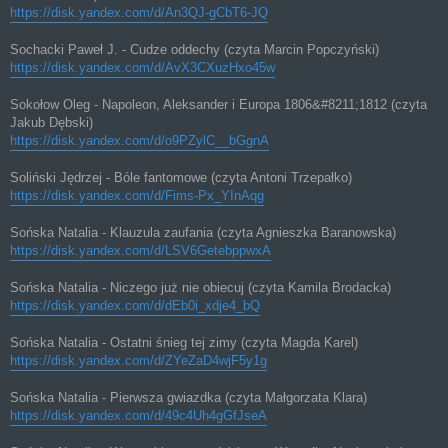
https://disk.yandex.com/d/An3QJ-gCbT6-JQ
Sochacki Paweł J. - Cudze oddechy (czyta Marcin Popczyński)
https://disk.yandex.com/d/AvX3CXuzHxo45w
Sokołow Oleg - Napoleon, Aleksander i Europa 1806&#8211;1812 (czyta
Jakub Dębski)
https://disk.yandex.com/d/o9PZylC__bGgnA
Soliński Jędrzej - Bóle fantomowe (czyta Antoni Trzepałko)
https://disk.yandex.com/d/Fims-Px_YInAqg
Sońska Natalia - Klauzula zaufania (czyta Agnieszka Baranowska)
https://disk.yandex.com/d/LSV6GetebppwxA
Sońska Natalia - Niczego już nie obiecuj (czyta Kamila Brodacka)
https://disk.yandex.com/d/dEb0i_xdje4_bQ
Sońska Natalia - Ostatni śnieg tej zimy (czyta Magda Karel)
https://disk.yandex.com/d/ZYeZaD4wjF5y1g
Sońska Natalia - Pierwsza gwiazdka (czyta Małgorzata Klara)
https://disk.yandex.com/d/49c4Uh4gGfJseA