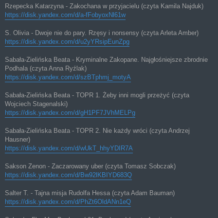
Rzepecka Katarzyna - Zakochana w przyjacielu (czyta Kamila Najduk)
https://disk.yandex.com/d/a-fFobyoxNl61w
S. Olivia - Dwoje nie do pary. Rzęsy i nonsensy (czyta Arleta Amber)
https://disk.yandex.com/d/u2yYRsipEunZpg
Sabała-Zielińska Beata - Kryminalne Zakopane. Najgłośniejsze zbrodnie
Podhala (czyta Anna Ryźlak)
https://disk.yandex.com/d/szBTphmj_motyA
Sabała-Zielińska Beata - TOPR 1. Żeby inni mogli przeżyć (czyta
Wojciech Stagenalski)
https://disk.yandex.com/d/gH1PF7JVhMELPg
Sabała-Zielińska Beata - TOPR 2. Nie każdy wróci (czyta Andrzej
Hausner)
https://disk.yandex.com/d/wUkT_hhyYDIR7A
Sakson Zenon - Zaczarowany uber (czyta Tomasz Sobczak)
https://disk.yandex.com/d/Bw92lKBIYD683Q
Salter T. - Tajna misja Rudolfa Hessa (czyta Adam Bauman)
https://disk.yandex.com/d/PhZt6OldANn1eQ