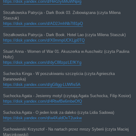
https://disk.yandex.com/d/HiR2ry6MuWNprg
Strzałkowska Patrycja - Dark Book 03. Zobowiązana (czyta Milena
Staszuk)
https://disk.yandex.com/d/AD2JmhNb7I81pQ
Strzałkowska Patrycja - Dark Book. Hotel Lao (czyta Milena Staszuk)
https://disk.yandex.com/d/X0mmpUCKLjp0TQ
Stuart Anna - Women of War 01. Akuszerka w Auschwitz (czyta Paulina
Holtz)
https://disk.yandex.com/d/dyC88zpzLEfKYg
Suchecka Kinga - W poszukiwaniu szczęścia (czyta Agnieszka
Baranowska)
https://disk.yandex.com/d/gG8gg-LUWfis5A
Suchocka Agata - Jesienny motyl (czytają Agata Suchocka, Filip Kosior)
https://disk.yandex.com/d/4RtwfBe6mbeOfQ
Suchocka Agata - O jeden krok za daleko (czyta Lidia Sadowa)
https://disk.yandex.com/d/w4XuldOxT2uxkw
Suchowierski Krzysztof - Na nartach przez mrozy Syberii (czyta Maciej
Marcinkowski)