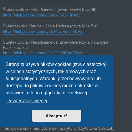
Świątkowski Marcin - Synastria (czyta Maciej Kowalik)
https://disk.yandex.com/d/19zNuR42kBRAzQ
Świerczewska Klaudia - Córka Hadesa (czyta Nina Biel)
https://disk.yandex.com/d/TfaMuQRmdnVEVA
Świętek Edyta - Niepołomice 01. Zniewoleni (czyta Katarzyna
Faszczewska)
https://disk.yandex.com/d/YzF1YWItSm2Ryw
Świętek Edyta - Niepołomice 02. Przeklęci (czyta Katarzyna
Strona ta używa plików cookies (tzw. ciasteczka)
Faszczewska)
w celach statystycznych, reklamowych oraz
https://disk.yandex.com/d/ni5lCyNjeDW4cg
funkcjonalnych. Warunki przechowywania lub
Świętek Edyta - Niepołomice 03. Zwycięscy (czyta Katarzyna
dostępu do plików cookies można określić w
Faszczewska)
ustawieniach przeglądarki internetowej.
https://disk.yandex.com/d/EDbCZ8A8iUXkpg
Dowiedz się więcej
Świtała Yanek - Polski SOR. Uwaga, będzie bolało (czyta Bartosz
Głogowski)
Akceptuję!
https://disk.yandex.com/d/Fz9ru_JhzU9ASw
Tamigio Aurora - Tam, gdzie kwitną cytryny (czyta Ewa Sobczak)