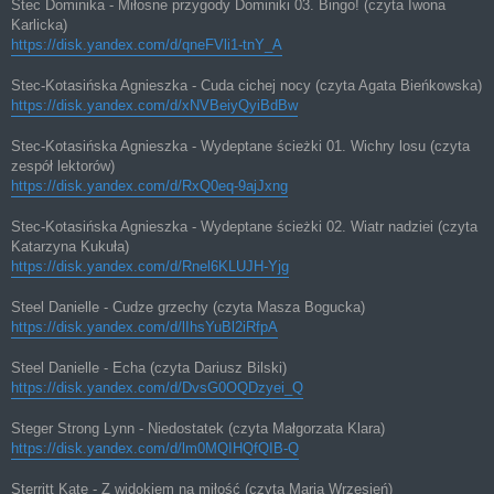
Stec Dominika - Miłosne przygody Dominiki 03. Bingo! (czyta Iwona
Karlicka)
https://disk.yandex.com/d/qneFVli1-tnY_A
Stec-Kotasińska Agnieszka - Cuda cichej nocy (czyta Agata Bieńkowska)
https://disk.yandex.com/d/xNVBeiyQyiBdBw
Stec-Kotasińska Agnieszka - Wydeptane ścieżki 01. Wichry losu (czyta
zespół lektorów)
https://disk.yandex.com/d/RxQ0eq-9ajJxng
Stec-Kotasińska Agnieszka - Wydeptane ścieżki 02. Wiatr nadziei (czyta
Katarzyna Kukuła)
https://disk.yandex.com/d/Rnel6KLUJH-Yjg
Steel Danielle - Cudze grzechy (czyta Masza Bogucka)
https://disk.yandex.com/d/lIhsYuBl2iRfpA
Steel Danielle - Echa (czyta Dariusz Bilski)
https://disk.yandex.com/d/DvsG0OQDzyei_Q
Steger Strong Lynn - Niedostatek (czyta Małgorzata Klara)
https://disk.yandex.com/d/lm0MQIHQfQIB-Q
Sterritt Kate - Z widokiem na miłość (czyta Maria Wrzesień)