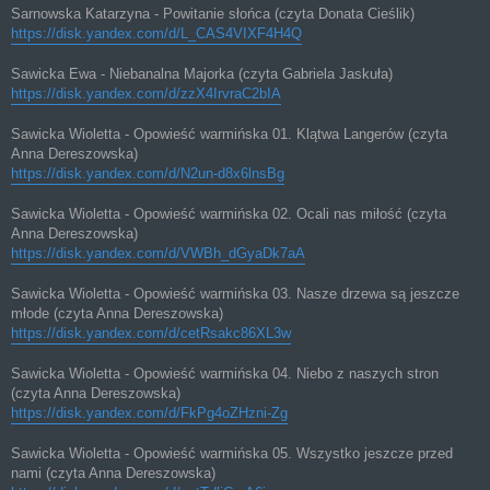
Sarnowska Katarzyna - Powitanie słońca (czyta Donata Cieślik)
https://disk.yandex.com/d/L_CAS4VIXF4H4Q
Sawicka Ewa - Niebanalna Majorka (czyta Gabriela Jaskuła)
https://disk.yandex.com/d/zzX4IrvraC2bIA
Sawicka Wioletta - Opowieść warmińska 01. Klątwa Langerów (czyta
Anna Dereszowska)
https://disk.yandex.com/d/N2un-d8x6lnsBg
Sawicka Wioletta - Opowieść warmińska 02. Ocali nas miłość (czyta
Anna Dereszowska)
https://disk.yandex.com/d/VWBh_dGyaDk7aA
Sawicka Wioletta - Opowieść warmińska 03. Nasze drzewa są jeszcze
młode (czyta Anna Dereszowska)
https://disk.yandex.com/d/cetRsakc86XL3w
Sawicka Wioletta - Opowieść warmińska 04. Niebo z naszych stron
(czyta Anna Dereszowska)
https://disk.yandex.com/d/FkPg4oZHzni-Zg
Sawicka Wioletta - Opowieść warmińska 05. Wszystko jeszcze przed
nami (czyta Anna Dereszowska)