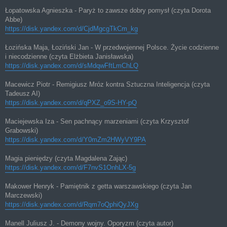
Łopatowska Agnieszka - Paryż to zawsze dobry pomysł (czyta Dorota
Abbe)
https://disk.yandex.com/d/CjdMgcgTkCm_kg
Łozińska Maja, Łoziński Jan - W przedwojennej Polsce. Życie codzienne
i niecodzienne (czyta Elżbieta Janisławska)
https://disk.yandex.com/d/sMdqwFftLmChLQ
Macewicz Piotr - Remigiusz Mróz kontra Sztuczna Inteligencja (czyta
Tadeusz AI)
https://disk.yandex.com/d/qPXZ_o9S-HY-pQ
Maciejewska Iza - Sen pachnący marzeniami (czyta Krzysztof
Grabowski)
https://disk.yandex.com/d/Y0mZm2HWyVY9PA
Magia pieniędzy (czyta Magdalena Zając)
https://disk.yandex.com/d/F7nvS1OnhLX-5g
Makower Henryk - Pamiętnik z getta warszawskiego (czyta Jan
Marczewski)
https://disk.yandex.com/d/Rqm7oQphiQyJXg
Manell Juliusz J. - Demony wojny. Oporyzm (czyta autor)