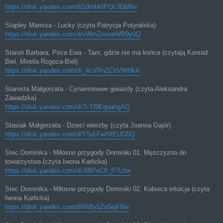
https://disk.yandex.com/d/1dmbkIPOc3D6Rw
Stapley Marissa - Lucky (czyta Patrycja Potyralska)
https://disk.yandex.com/d/vWmZnxeeWB9y0Q
Staroń Barbara, Pirce Ewa - Tam, gdzie nie ma końca (czytają Konrad
Biel, Mirella Rogoza-Biel)
https://disk.yandex.com/d/_4cVRnZCbVWHkA
Starosta Małgorzata - Cynamonowe gwiazdy (czyta Aleksandra
Zawadzka)
https://disk.yandex.com/d/7i-Tf9EgqahgAQ
Stasiak Małgorzata - Dzieci wierzby (czyta Joanna Gajór)
https://disk.yandex.com/d/YSd-Fwf9IEUO5Q
Stec Dominika - Miłosne przygody Dominiki 01. Mężczyzna do
towarzystwa (czyta Iwona Karlicka)
https://disk.yandex.com/d/J897oC8_P7Lttw
Stec Dominika - Miłosne przygody Dominiki 02. Kobieca intuicja (czyta
Iwona Karlicka)
https://disk.yandex.com/d/6fdIy5Zo5ejFNw