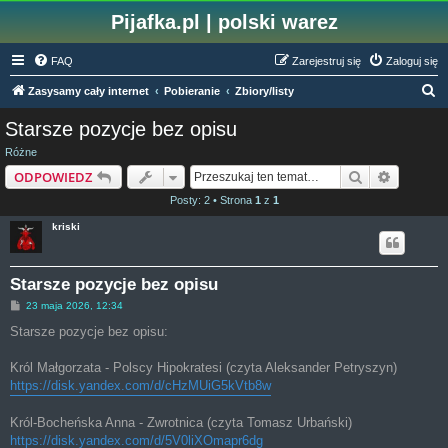
Pijafka.pl | polski warez
FAQ
Zarejestruj się
Zaloguj się
S
Zasysamy cały internet
Pobieranie
Zbiory/listy
z
Starsze pozycje bez opisu
u
Różne
k
Szukaj
Wyszuki
ODPOWIEDZ
a
Posty: 2 • Strona
1
z
1
j
kriski
Starsze pozycje bez opisu
P
23 maja 2026, 12:34
o
s
Starsze pozycje bez opisu:
t
Król Małgorzata - Polscy Hipokratesi (czyta Aleksander Petryszyn)
https://disk.yandex.com/d/cHzMUiG5kVtb8w
Król-Bocheńska Anna - Zwrotnica (czyta Tomasz Urbański)
https://disk.yandex.com/d/5V0liXOmapr6dg