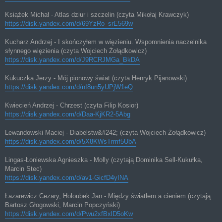
Książek Michał - Atlas dziur i szczelin (czyta Mikołaj Krawczyk)
https://disk.yandex.com/d/69YzRo_srE569w
Kucharz Andrzej - I skończyłem w więzieniu. Wspomnienia naczelnika
słynnego więzienia (czyta Wojciech Żołądkowicz)
https://disk.yandex.com/d/J9RCRJMGa_BkDA
Kukuczka Jerzy - Mój pionowy świat (czyta Henryk Pijanowski)
https://disk.yandex.com/d/nI8un5yUPjW1eQ
Kwiecień Andrzej - Chrzest (czyta Filip Kosior)
https://disk.yandex.com/d/Daa-KjKR2-5Abg
Lewandowski Maciej - Diabelstw&#242; (czyta Wojciech Żołądkowicz)
https://disk.yandex.com/d/5X8KWsTrmf5UbA
Lingas-Łoniewska Agnieszka - Molly (czytają Dominika Sell-Kukułka,
Marcin Stec)
https://disk.yandex.com/d/av1-GicfD4yINA
Łazarewicz Cezary, Holoubek Jan - Między światłem a cieniem (czytają
Bartosz Głogowski, Marcin Popczyński)
https://disk.yandex.com/d/Pwu2xfBxlD5oKw