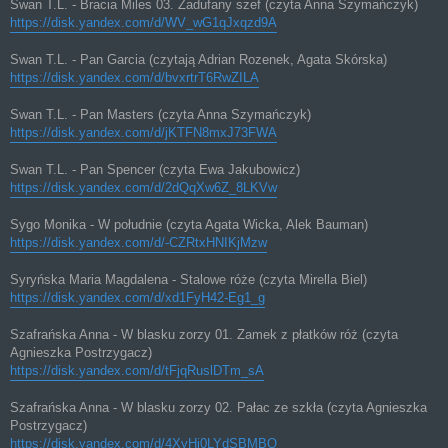
Swan T.L. - Bracia Miles 03. Zadufany szef (czyta Anna Szymańczyk)
https://disk.yandex.com/d/WV_wG1qJxqzd9A
Swan T.L. - Pan Garcia (czytają Adrian Rozenek, Agata Skórska)
https://disk.yandex.com/d/bvxrtrT6RwZILA
Swan T.L. - Pan Masters (czyta Anna Szymańczyk)
https://disk.yandex.com/d/jKTFN8mxJ73FWA
Swan T.L. - Pan Spencer (czyta Ewa Jakubowicz)
https://disk.yandex.com/d/2dQqXw6Z_8LKVw
Sygo Monika - W południe (czyta Agata Wicka, Alek Bauman)
https://disk.yandex.com/d/-CZRtxHNIKjMzw
Syryńska Maria Magdalena - Stalowe róże (czyta Mirella Biel)
https://disk.yandex.com/d/xd1FyH42-Eg1_g
Szafrańska Anna - W blasku zorzy 01. Zamek z płatków róż (czyta
Agnieszka Postrzygacz)
https://disk.yandex.com/d/tFjqRuslDTm_sA
Szafrańska Anna - W blasku zorzy 02. Pałac ze szkła (czyta Agnieszka
Postrzygacz)
https://disk.yandex.com/d/4XyHj0LYdSBMBQ