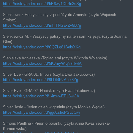
https://disk.yandex.com/d/bE6wy1DbRn3sSg
Sienkiewicz Henryk - Listy z podróży do Ameryki (czyta Wojciech
Stolorz)
https://disk.yandex.com/d/mhITNGaxZv9B7g
Sienkiewicz M. - Wszyscy patrzymy na ten sam księżyc (czyta Joanna
Gleń)
https://disk.yandex.com/d/CQZLg81BeisXKg
Siepielska Agnieszka -Topiąc stal (czyta Wiktoria Wolańska)
https://disk.yandex.com/d/5KJmyWlqN7HwIA
Silver Eve - GRA 01. Impuls (czyta Ewa Jakubowicz)
https://disk.yandex.com/d/9LDI4PzAujk8Zg
Silver Eve - GRA 02. Nacisk (czyta Ewa Jakubowicz)
https://disk.yandex.com/d/_4nx-wEPL6w-JA
Silver Josie - Jeden dzień w grudniu (czyta Monika Węgiel)
https://disk.yandex.com/d/qgqCshoPSLcCiw
Simons Paullina - Pieśń o poranku (czyta Anna Kwaśniewska-
Komorowska)