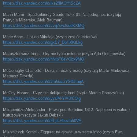
https://disk.yandex.com/d/ikz28lAOYtScZA
Mann Marni - Spadkobiercy Spade Hotel 01. Na jedną noc (czytają
Patrycja Mizerska, Alek Bauman)
https://disk.yandex.com/d/Jvq7cwJsudKXMQ
Marie Anne - List do Mikołaja (czyta zespół lektorów)
https://disk.yandex.com/d/gxE7_DpHXKtLkg
Matuszkiewicz Irena - Gry nie tylko miłosne (czyta Ada Gostkowska)
https://disk.yandex.com/d/nNtbT8eVObx9MQ
McConaghy Charlotte - Dziki, mroczny brzeg (czytają Marta Markowicz,
Mateusz Drozda)
https://disk.yandex.com/d/JmGaa27GBJraqA
McCoy Horace - Czyż nie dobija się koni (czyta Marcin Popczyński)
https://disk.yandex.com/d/yyUM-YlX3rCOig
Mikaberidze Aleksander - Bitwa pod Borodino 1812. Napoleon w walce z
Kutuzowem (czyta Jakub Dębski)
https://disk.yandex.com/d/EhpLHboziah0VA
Mikołajczyk Kornel - Ziggurat na głowie, a w sercu igloo (czyta Ewa