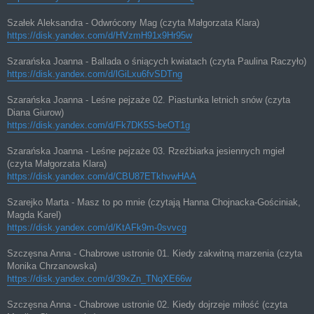
Szałek Aleksandra - Odwrócony Mag (czyta Małgorzata Klara)
https://disk.yandex.com/d/HVzmH91x9Hr95w
Szarańska Joanna - Ballada o śniących kwiatach (czyta Paulina Raczyło)
https://disk.yandex.com/d/lGiLxu6fvSDTng
Szarańska Joanna - Leśne pejzaże 02. Piastunka letnich snów (czyta
Diana Giurow)
https://disk.yandex.com/d/Fk7DK5S-beOT1g
Szarańska Joanna - Leśne pejzaże 03. Rzeźbiarka jesiennych mgieł
(czyta Małgorzata Klara)
https://disk.yandex.com/d/CBU87ETkhvwHAA
Szarejko Marta - Masz to po mnie (czytają Hanna Chojnacka-Gościniak,
Magda Karel)
https://disk.yandex.com/d/KtAFk9m-0svvcg
Szczęsna Anna - Chabrowe ustronie 01. Kiedy zakwitną marzenia (czyta
Monika Chrzanowska)
https://disk.yandex.com/d/39xZn_TNqXE66w
Szczęsna Anna - Chabrowe ustronie 02. Kiedy dojrzeje miłość (czyta