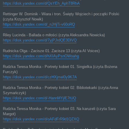
https://disk.yandex.com/d/QsYEh_AphT8RhA
Rettinger W. Dominik - Wiara i tron. Święty Wojciech i początki Polski
(czyta Krzysztof Nowik)
https://disk.yandex.com/d/_nJHjTi-v60oRQ
Riley Lucinda - Ballada o miłości (czyta Aleksandra Nowicka)
https://disk.yandex.com/d/7yjPJrdQE3DlVQ
Rudnicka Olga - Zacisze 01. Zacisze 13 (czyta AI Voices)
https://disk.yandex.com/d/hXIAyPsnOWoahg
Rudzka Teresa Monika - Portrety kobiet 01. Singielka (czyta Bożena
Furczyk)
https://disk.yandex.com/d/czHXjmel0y9K7A
Rudzka Teresa Monika - Portrety kobiet 02. Bibliotekarki (czyta Anna
Szymańczyk)
https://disk.yandex.com/d/-HannMYjlE7tUQ
Rudzka Teresa Monika - Portrety kobiet 03. Na karuzeli (czyta Sara
Margot)
https://disk.yandex.com/d/oAFdFrR9d1QZXQ