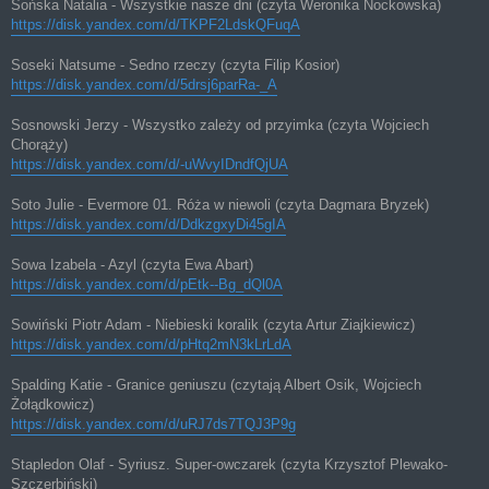
Sońska Natalia - Wszystkie nasze dni (czyta Weronika Nockowska)
https://disk.yandex.com/d/TKPF2LdskQFuqA
Soseki Natsume - Sedno rzeczy (czyta Filip Kosior)
https://disk.yandex.com/d/5drsj6parRa-_A
Sosnowski Jerzy - Wszystko zależy od przyimka (czyta Wojciech
Chorąży)
https://disk.yandex.com/d/-uWvyIDndfQjUA
Soto Julie - Evermore 01. Róża w niewoli (czyta Dagmara Bryzek)
https://disk.yandex.com/d/DdkzgxyDi45gIA
Sowa Izabela - Azyl (czyta Ewa Abart)
https://disk.yandex.com/d/pEtk--Bg_dQl0A
Sowiński Piotr Adam - Niebieski koralik (czyta Artur Ziajkiewicz)
https://disk.yandex.com/d/pHtq2mN3kLrLdA
Spalding Katie - Granice geniuszu (czytają Albert Osik, Wojciech
Żołądkowicz)
https://disk.yandex.com/d/uRJ7ds7TQJ3P9g
Stapledon Olaf - Syriusz. Super-owczarek (czyta Krzysztof Plewako-
Szczerbiński)