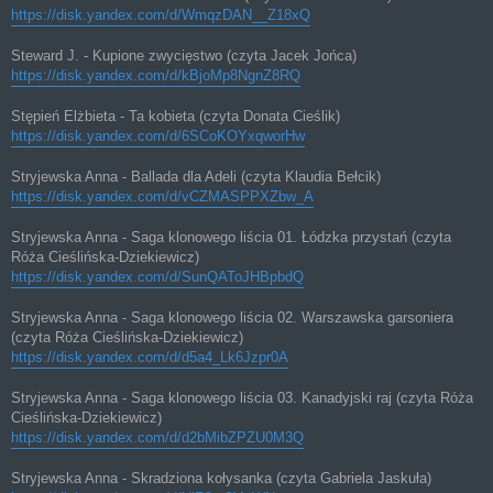
https://disk.yandex.com/d/WmqzDAN__Z18xQ
Steward J. - Kupione zwycięstwo (czyta Jacek Jońca)
https://disk.yandex.com/d/kBjoMp8NgnZ8RQ
Stępień Elżbieta - Ta kobieta (czyta Donata Cieślik)
https://disk.yandex.com/d/6SCoKOYxqworHw
Stryjewska Anna - Ballada dla Adeli (czyta Klaudia Bełcik)
https://disk.yandex.com/d/vCZMASPPXZbw_A
Stryjewska Anna - Saga klonowego liścia 01. Łódzka przystań (czyta
Róża Cieślińska-Dziekiewicz)
https://disk.yandex.com/d/SunQAToJHBpbdQ
Stryjewska Anna - Saga klonowego liścia 02. Warszawska garsoniera
(czyta Róża Cieślińska-Dziekiewicz)
https://disk.yandex.com/d/d5a4_Lk6Jzpr0A
Stryjewska Anna - Saga klonowego liścia 03. Kanadyjski raj (czyta Róża
Cieślińska-Dziekiewicz)
https://disk.yandex.com/d/d2bMibZPZU0M3Q
Stryjewska Anna - Skradziona kołysanka (czyta Gabriela Jaskuła)